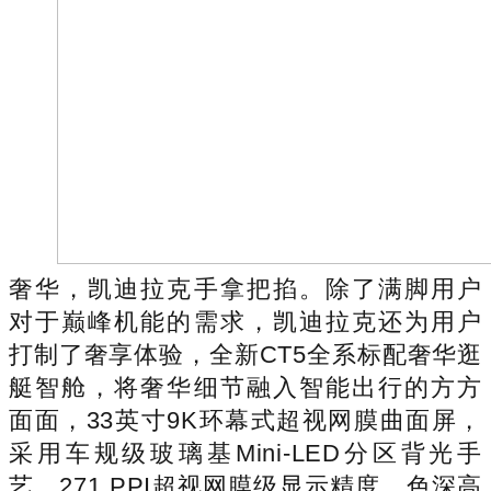
奢华，凯迪拉克手拿把掐。除了满脚用户
对于巅峰机能的需求，凯迪拉克还为用户
打制了奢享体验，全新CT5全系标配奢华逛
艇智舱，将奢华细节融入智能出行的方方
面面，33英寸9K环幕式超视网膜曲面屏，
采用车规级玻璃基Mini-LED分区背光手
艺，271 PPI超视网膜级显示精度，色深高