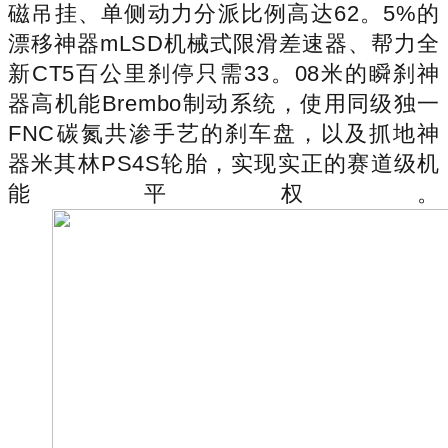
磁吊挂、单侧动力分派比例高达62。5%的
漂移神器mLSD机械式限滑差速器、帮力全
新CT5百公里刹停只需33。08米的瞬刹神
器高机能Brembo制动系统，使用同级独一
FNC碳氮共渗手艺的刹车盘，以及抓地神
器米其林PS4S轮胎，实现实正的赛道级机
能平权。