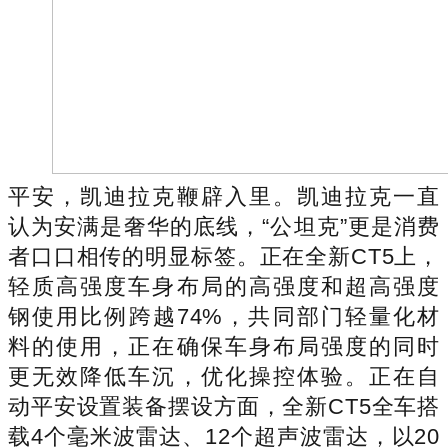
平安，凯迪拉克鞭辟入里。凯迪拉克一直
认为安满是奢华的底线，“公坦克”更是消费
者口口相传的明显标签。正在全新CT5上，
轻质高强度车身布局的高强度和超高强度
钢使用比例跨越74%，共同部门轻量化材
料的使用，正在确保车身布局强度的同时
更无效降低车沉，优化操控体验。正在自
动平安设置装备摆设方面，全新CT5全车搭
载4个毫米波雷达、12个超声波雷达，以20