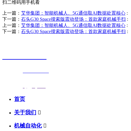
扫二维码用手机看
上一篇：
艾华集团：智能机械人、5G通信取AI数据处置核心
:
下一篇：
石头G30 Space摸索版震动登场：首款家庭机械手扫
:
上一篇：
艾华集团：智能机械人、5G通信取AI数据处置核心
:
下一篇：
石头G30 Space摸索版震动登场：首款家庭机械手扫
:
销售热线
0523-87590811
联系电话：
0523-87590811
传真号码：0523-87686463
邮箱地址：
nj@jsnj.com
首页
关于我们

机械自动化
