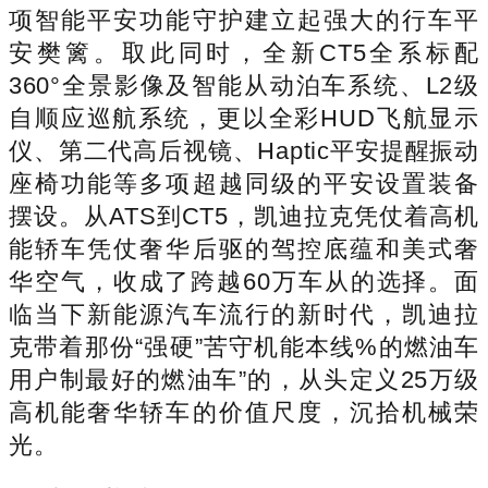
项智能平安功能守护建立起强大的行车平
安樊篱。取此同时，全新CT5全系标配
360°全景影像及智能从动泊车系统、L2级
自顺应巡航系统，更以全彩HUD飞航显示
仪、第二代高后视镜、Haptic平安提醒振动
座椅功能等多项超越同级的平安设置装备
摆设。从ATS到CT5，凯迪拉克凭仗着高机
能轿车凭仗奢华后驱的驾控底蕴和美式奢
华空气，收成了跨越60万车从的选择。面
临当下新能源汽车流行的新时代，凯迪拉
克带着那份“强硬”苦守机能本线%的燃油车
用户制最好的燃油车”的，从头定义25万级
高机能奢华轿车的价值尺度，沉拾机械荣
光。