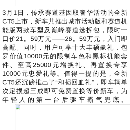
3月1日，传承赛道基因取奢华活动的全新
CT5上市，新车共推出城市活动版和赛道机
能版两款车型及巅峰赛道选拆包，限时一
口价21。59万元——26。59万元，入门即
高配。同时，用户可享十大丰硕豪礼，包
罗价值10000元的限制车色和黑标机能套
件、至高25000元增换礼、再置换专享
10000元忠爱礼等。值得一提的是，全新
CT5还沉磅推出了“和损回血礼”，即车辆单
次定损超三成即可免费置换等价新车，为
年轻人的第一台后驱车霸气兜底。