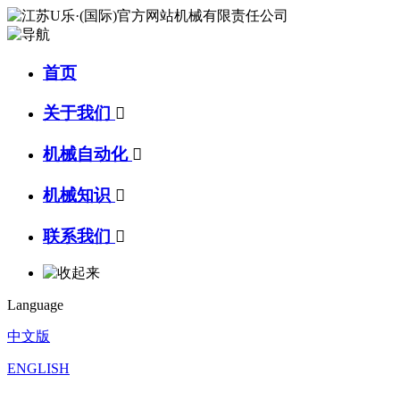
首页
关于我们

机械自动化

机械知识

联系我们

Language
中文版
ENGLISH