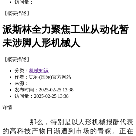
访问量：
【概要描述】
派斯林全力聚焦工业从动化暂
未涉脚人形机械人
【概要描述】
分类：
机械知识
作者：U乐·(国际)官方网站
来源：
发布时间：
2025-02-25 13:38
访问量：
2025-02-25 13:38
详情
那么，特别是以人形机械报酬代表
的高科技产物日渐遭到市场的青睐。正在