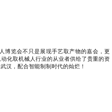
械人博览会不只是展现手艺取产物的嘉会，更
从动化取机械人行业的从业者供给了贵重的资
约武汉，配合智能制制时代的灿烂！