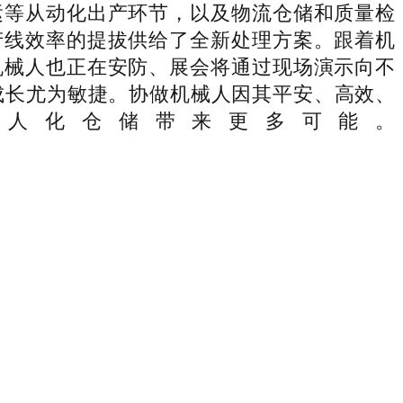
运等从动化出产环节，以及物流仓储和质量检
产线效率的提拔供给了全新处理方案。跟着机
机械人也正在安防、展会将通过现场演示向不
成长尤为敏捷。协做机械人因其平安、高效、
人化仓储带来更多可能。