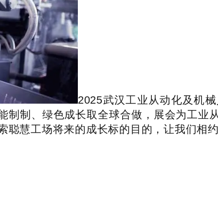
2025武汉工业从动化及机
能制制、绿色成长取全球合做，展会为工业
摸索聪慧工场将来的成长标的目的，让我们相