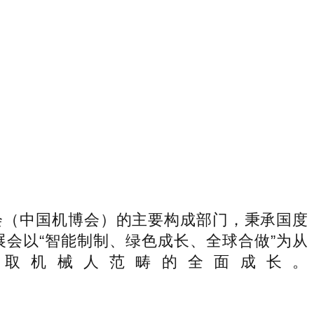
（中国机博会）的主要构成部门，秉承国度
会以“智能制制、绿色成长、全球合做”为从
取机械人范畴的全面成长。