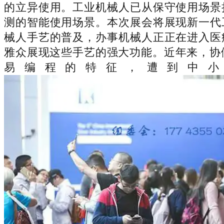
的立异使用。工业机械人已从保守使用场景
测的智能使用场景。本次展会将展现新一代
械人手艺的普及，办事机械人正正在进入医
雅众展现这些手艺的强大功能。近年来，协
易编程的特征，遭到中