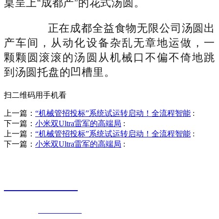
桌呈上“成都产”的花式汤圆。
正在成都全益食物无限公司汤圆出
产车间，从动化设备杂乱无章地运做，一
颗颗圆滚滚的汤圆从机械口不偏不倚地跳
到汤圆托盘的凹槽里。
扫二维码用手机看
上一篇：
“机械管招投标”系统试运转启动！全流程智能
:
下一篇：
小米双Ultra雷军的高端局
:
上一篇：
“机械管招投标”系统试运转启动！全流程智能
:
下一篇：
小米双Ultra雷军的高端局
:
销售热线
0523-87590811
联系电话：
0523-87590811