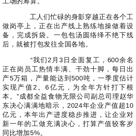
工场的筹算。
工人们忙碌的身影穿越正在各个工
做岗亭上，正在出产线上熟练地操做着设
备，完成拆袋。一包包汤圆络绎不绝下线
后，就被打包发往全国各地。
“我们2月3日全面复工，600余名
正在岗员工热情丰满、干劲十脚，每日出
产5万箱，产量能达到500吨，一季度估计
实现产值2。6亿元，为全年方针打下根
本。”成都全益食物无限公司副总司理赵华
东决心满满地暗示，2024年企业产值超10
亿元，本年出产进度稳步推进，让企业对
新一年的工做充满决心，打算产值较客岁
同比增加5%。