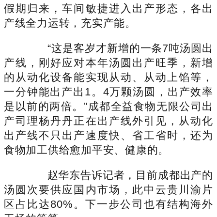
假期归来，车间敏捷进入出产形态，各出
产线全力运转，充实产能。
“这是客岁才新增的一条7吨汤圆出
产线，刚好应对本年汤圆出产旺季，新增
的从动化设备能实现从动、从动上馅等，
一分钟能出产出1。4万颗汤圆，出产效率
是以前的两倍。”成都全益食物无限公司出
产司理杨丹丹正在出产线外引见，从动化
出产线不只出产速度快、省工省时，还为
食物加工供给愈加平安、健康的。
赵华东告诉记者，目前成都出产的
汤圆次要供应国内市场，此中云贵川渝片
区占比达80%。下一步公司也有结构海外