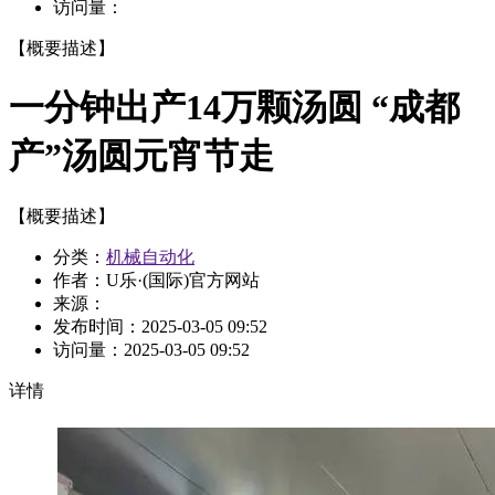
访问量：
【概要描述】
一分钟出产14万颗汤圆 “成都
产”汤圆元宵节走
【概要描述】
分类：
机械自动化
作者：U乐·(国际)官方网站
来源：
发布时间：
2025-03-05 09:52
访问量：
2025-03-05 09:52
详情