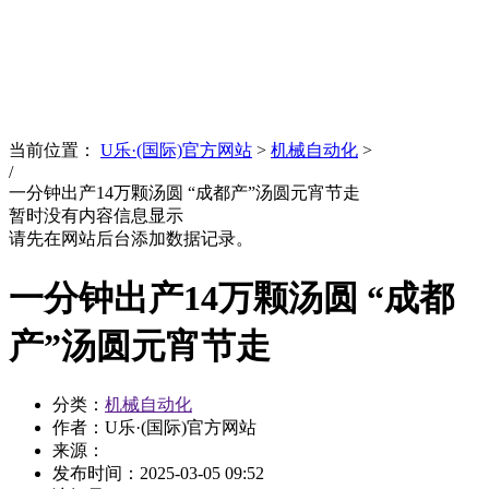
News
文化品牌
当前位置：
U乐·(国际)官方网站
>
机械自动化
>
/
一分钟出产14万颗汤圆 “成都产”汤圆元宵节走
暂时没有内容信息显示
请先在网站后台添加数据记录。
一分钟出产14万颗汤圆 “成都
产”汤圆元宵节走
分类：
机械自动化
作者：U乐·(国际)官方网站
来源：
发布时间：
2025-03-05 09:52