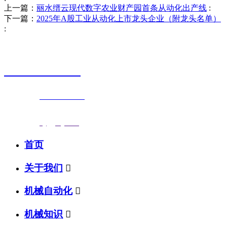
上一篇：
丽水缙云现代数字农业财产园首条从动化出产线
:
下一篇：
2025年A股工业从动化上市龙头企业（附龙头名单）
:
销售热线
0523-87590811
联系电话：
0523-87590811
传真号码：0523-87686463
邮箱地址：
nj@jsnj.com
首页
关于我们

机械自动化

机械知识
