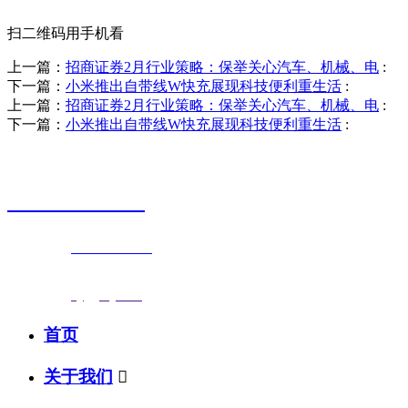
扫二维码用手机看
上一篇：
招商证券2月行业策略：保举关心汽车、机械、电
:
下一篇：
小米推出自带线W快充展现科技便利重生活
:
上一篇：
招商证券2月行业策略：保举关心汽车、机械、电
:
下一篇：
小米推出自带线W快充展现科技便利重生活
:
销售热线
0523-87590811
联系电话：
0523-87590811
传真号码：0523-87686463
邮箱地址：
nj@jsnj.com
首页
关于我们
