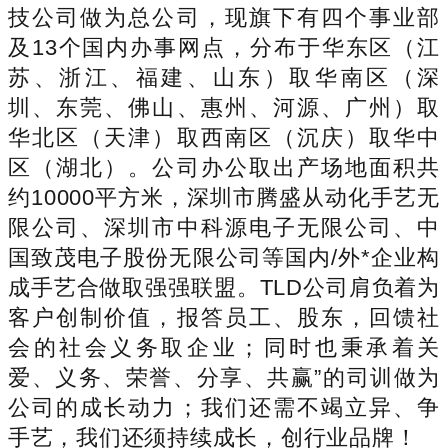
技公司做为总公司，现旗下有四个事业部
及13个国内办事网点，分布于华东区（江
苏、浙江、福建、山东）取华南区（深
圳、东莞、佛山、惠州、河源、广州）取
华北区（天津）取西南区（沉庆）取华中
区（湖北）。公司办公取出产场地面积共
约10000平方米，深圳市腾盛从动化手艺无
限公司、深圳市中科源电子无限公司、中
国致茂电子股份无限公司等国内/外*企业构
成手艺合做取强强联盟。TLD公司肩负着为
客户创制价值，报答员工、股东，回馈社
会的社会义务取企业；同时也秉承着关
爱、义务、荣誉、分享、共赢”的司训做为
公司的成长动力；我们还需不竭立异、争
手艺，我们还须持续成长，创行业品牌！