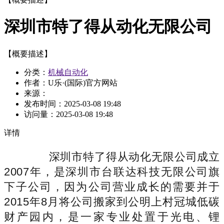
深圳市特了得从动化无限公司
【概要描述】
分类：
机械自动化
作者：U乐·(国际)官方网站
来源：
发布时间：
2025-03-08 19:48
访问量：
2025-03-08 19:48
详情
深圳市特了得从动化无限公司成立
2007年，是深圳市台联达科技无限公司旗
下子公司，因为公司营业成长的需要并于
2015年8月将公司搬家到公明上村冠城低碳
财产园内，是一家专业处置于光电、锂